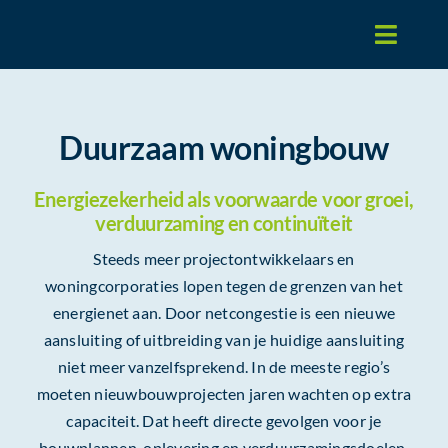
Skip
to
Toggle
content
Naviga
Bedrijvenpark
Duurzaam woningbouw
Sportpark
Energiezekerheid als voorwaarde voor groei,
verduurzaming en continuïteit
Woningbouw
Steeds meer projectontwikkelaars en
woningcorporaties lopen tegen de grenzen van het
Over ons
energienet aan. Door netcongestie is een nieuwe
aansluiting of uitbreiding van je huidige aansluiting
Blog
niet meer vanzelfsprekend. In de meeste regio’s
moeten nieuwbouwprojecten jaren wachten op extra
Contact
capaciteit. Dat heeft directe gevolgen voor je
bouwplannen, oplevering en verduurzamingsdoelen.